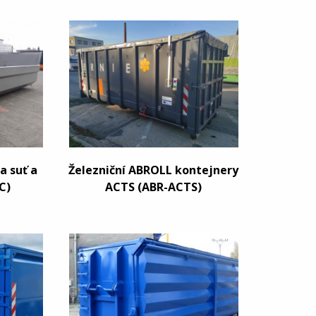
a suť a
Železniční ABROLL kontejnery
C)
ACTS (ABR-ACTS)