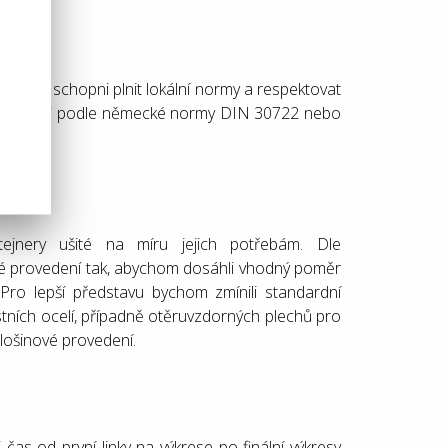
e být schopni plnit lokální normy a respektovat
e nejčastěji podle německé normy DIN 30722 nebo
ejnery ušité na míru jejich potřebám. Dle
é provedení tak, abychom dosáhli vhodný poměr
 Pro lepší představu bychom zmínili standardní
tních ocelí, případně otěruvzdorných plechů pro
lošinové provedení.
čas od první linky na výkrese po finální výkresy