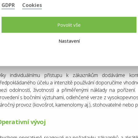
GDPR
Cookies
Geografická působnost
Povolit vše
aši odběratelé se nachází ve 14 evropských zemích, proto musím
vyklosti jednotlivých trhů. Velkoobjemové kontejnery vyrábím
Nastavení
rancouzské NF R 17-108.
ešení na míru
íky individuálnímu přístupu k zákazníkům dodáváme kont
ředpokládaného účelu a intenzitě používání doporučíme vhodn
ezi odolností, životností a přiměřenými náklady na pořízení.
rovedení s bočními výztuhami, odlehčené verze z vysokopevnos
áročný provoz (kovošrot, kamenolomy aj.), stohovatelné nebo p
perativní vývoj
bychom operativně reagovali na požadavky zákazníků a zkrátili 