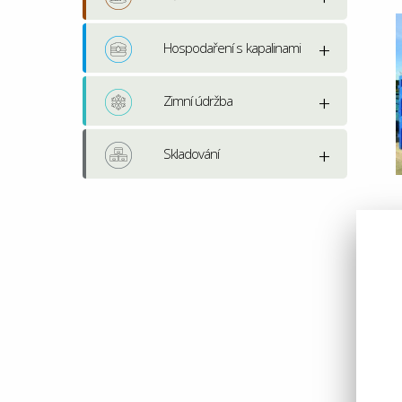
Hospodaření s kapalinami
Zimní údržba
Skladování
P
V
k
t
h