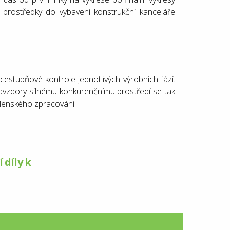
 prostředky do vybavení konstrukční kanceláře
estupňové kontrole jednotlivých výrobních fází.
Navzdory silnému konkurenčnímu prostředí se tak
ílenského zpracování.
 díly k