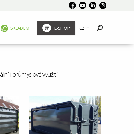
SKLADEM
E-SHOP
CZ
í i průmyslové využití