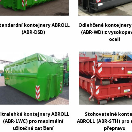
tandardní kontejnery ABROLL
Odlehčené kontejner
(ABR-DSD)
(ABR-WD) z vysokope
oceli
ltralehké kontejnery ABROLL
Stohovatelné konte
(ABR-LWC) pro maximální
ABROLL (ABR-STH) pro 
užitečné zatížení
přepravu