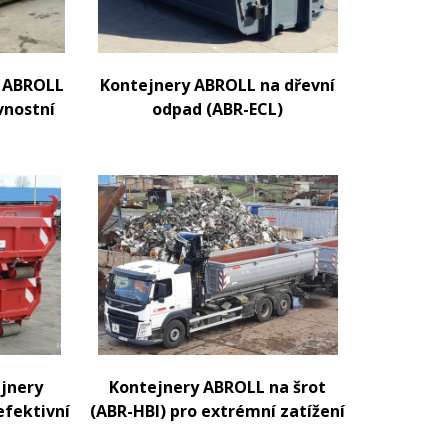
y ABROLL
Kontejnery ABROLL na dřevní
vnostní
odpad (ABR-ECL)
jnery
Kontejnery ABROLL na šrot
efektivní
(ABR-HBI) pro extrémní zatížení