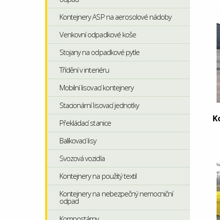
Kontejnery ASP na aerosolové nádoby
Venkovní odpadkové koše
Stojany na odpadkové pytle
Třídění v interiéru
Mobilní lisovací kontejnery
Stacionární lisovací jednotky
K
Překládací stanice
Balíkovací lisy
Svozová vozidla
Kontejnery na použitý textil
Kontejnery na nebezpečný nemocniční
odpad
Kompostárny