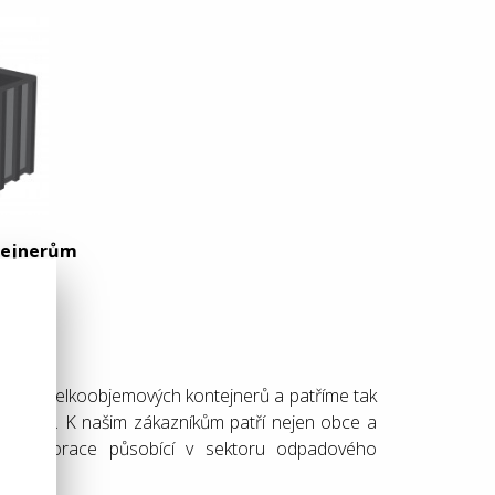
ntejnerům
0 kusů velkoobjemových kontejnerů a patříme tak
í Evropě. K našim zákazníkům patří nejen obce a
lní korporace působící v sektoru odpadového
ti.