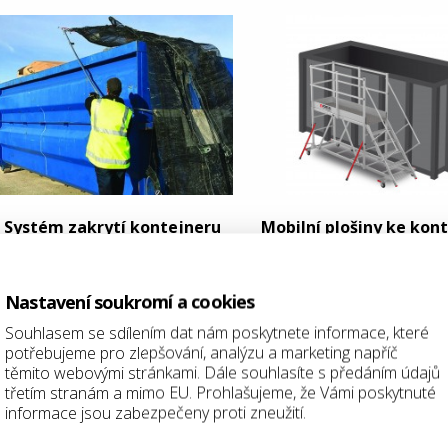
Systém zakrytí kontejneru
Mobilní plošiny ke ko
Litecover
Nastavení soukromí a cookies
ozice na trhu
Souhlasem se sdílením dat nám poskytnete informace, které
potřebujeme pro zlepšování, analýzu a marketing napříč
 našich třech výrobních závodech vyrábíme ročně více než 500
těmito webovými stránkami. Dále souhlasíte s předáním údajů
 předním výrobcům nejen v České republice, ale v celé středn
třetím stranám a mimo EU. Prohlašujeme, že Vámi poskytnuté
echnické služby, ale i významné soukromé firmy či globá
informace jsou zabezpečeny proti zneužití.
ospodářství, šrotařské, dřevozpracující, stavební a jiné společnos