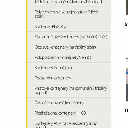
Třídicí linka na směsný komunální odpad
Polyethylenové kontejnery (na tříděný
sběr)
S
Kontejner HoReCa
Sklolaminátové kontejnery (na tříděný sběr)
Ocelové kontejnery (na tříděný sběr)
Polopodzemní kontejnery SemiQ
Kontejnery SemiQ bin
Podzemní kontejnery
Plastové kontejnery (na komunální / tříděný
odpad)
Žárově zinkované kontejnery
U
Přístřešek na kontejnery 1100 l
Kontejnery ASP na nebezpečný tuhý
odpad