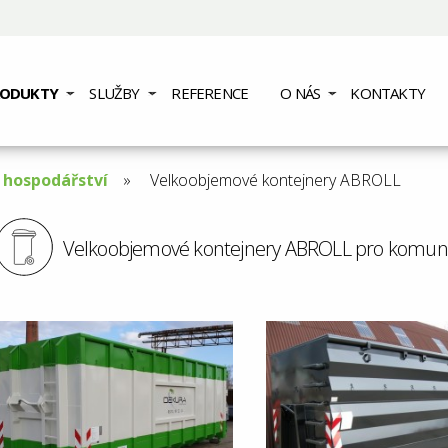
RODUKTY
SLUŽBY
REFERENCE
O NÁS
KONTAKTY
hospodářství
Aktuální
Velkoobjemové kontejnery ABROLL
stránka:
Velkoobjemové kontejnery ABROLL pro komunáln