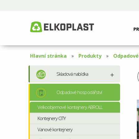
P
Hlavní stránka
Produkty
Odpadové 
Skladová nabídka
Odpadové hospodářství
Velkoobjemové kontejnery ABROLL
Kontejnery CITY
Vanové kontejnery