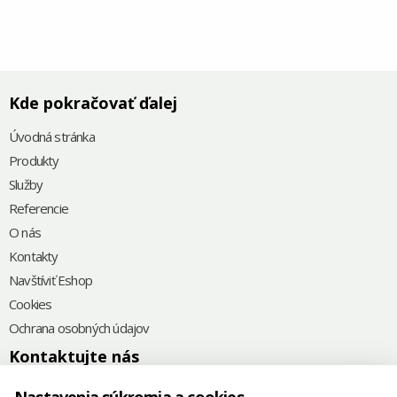
Kde pokračovať ďalej
Úvodná stránka
Produkty
Služby
Referencie
O nás
Kontakty
Navštíviť Eshop
Cookies
Ochrana osobných údajov
Kontaktujte nás
+421
(0) 32/64 91329