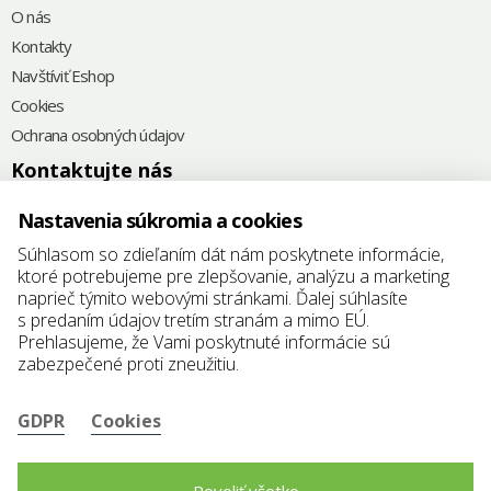
O nás
Kontakty
Navštíviť Eshop
Cookies
Ochrana osobných údajov
Kontaktujte nás
+421
(0) 32/64 91329
Nastavenia súkromia a cookies
@
elkoplast@elkoplast.sk
Súhlasom so zdieľaním dát nám poskytnete informácie,
ktoré potrebujeme pre zlepšovanie, analýzu a marketing
Štrť SNP 155/72
naprieč týmito webovými stránkami. Ďalej súhlasíte
914 51 Trenčianske Teplice
s predaním údajov tretím stranám a mimo EÚ.
Prehlasujeme, že Vami poskytnuté informácie sú
IČO: 36 851 264
zabezpečené proti zneužitiu.
DIČ: SK202 247 1352
GDPR
Cookies