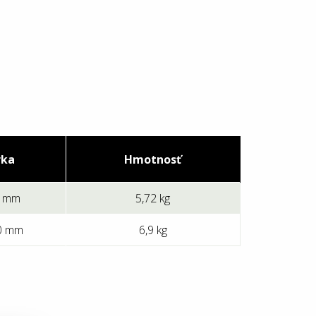
rka
Hmotnosť
0 mm
5,72 kg
0 mm
6,9 kg