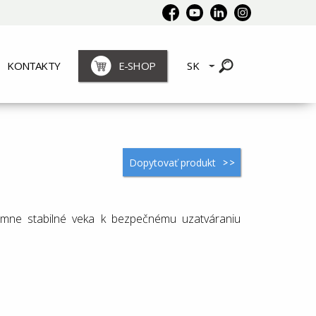
KONTAKTY
E-SHOP
SK
Dopytovať produkt
émne stabilné veka k bezpečnému uzatváraniu