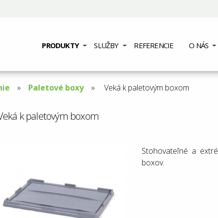
PRODUKTY
SLUŽBY
REFERENCIE
O NÁS
nie
Paletové boxy
Aktuální
Veká k paletovým boxom
stránka:
Veká k paletovým boxom
Stohovateľné a extr
boxov.