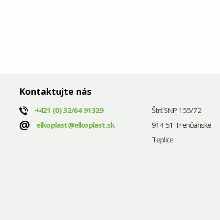
Kontaktujte nás
+421
(0) 32/64 91329
Štrť SNP 155/72
@
elkoplast@elkoplast.sk
914 51 Trenčianske
Teplice