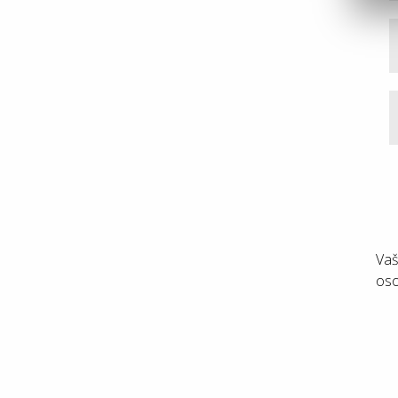
Vaš
oso