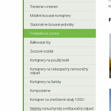
n
k
Triedenie v interieri
Mobilné lisovacie kontajnery
F
Stacionárne lisovacie jednotky
Prekládkové stanice
Balíkovacie lisy
Zvozové vozidlá
Kontajnery na použitý textil
Kontajnery na nebezpečný nemocničný
odpad
Kontajnery na žiarivky
Kompostárne
Kontajner na znečistené obaly 1000 l
Nádoby na kuchynský a reštauračný odpad