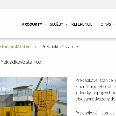
PRODUKTY
SLUŽBY
REFERENCIE
O NÁS
 hospodárstvo
Aktuální
Prekládkové stanice
stránka:
Prekládkové stanice
Prekládkové stanice 
zmenšením jeho objem
jednotky, prípojných 
zlisovaní odvezený do 
Prekládkové stani