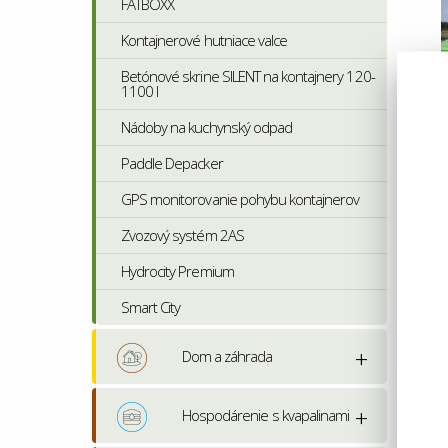
FATBOXX
Kontajnerové hutniace valce
Betónové skrine SILENT na kontajnery 120-
1100 l
Nádoby na kuchynský odpad
Paddle Depacker
GPS monitorovanie pohybu kontajnerov
Zvozový systém 2AS
Hydrocity Premium
Smart City
Dom a záhrada
Hospodárenie s kvapalinami