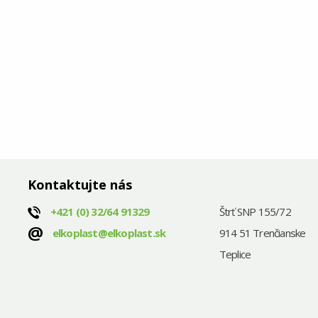
Kontaktujte nás
+421
(0) 32/64 91329
Štrť SNP 155/72
@
elkoplast@elkoplast.sk
914 51 Trenčianske
Teplice