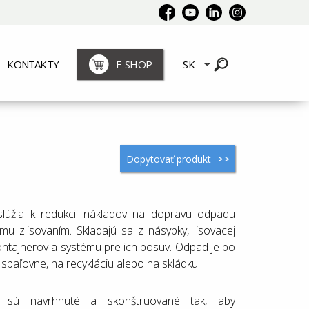
KONTAKTY
E-SHOP
SK
Dopytovať produkt
slúžia k redukcii nákladov na dopravu odpadu
u zlisovaním. Skladajú sa z násypky, lisovacej
kontajnerov a systému pre ich posuv. Odpad je po
spaľovne, na recykláciu alebo na skládku.
ce sú navrhnuté a skonštruované tak, aby