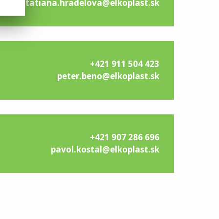
tatiana.hradelova@elkoplast.sk
+421 911 504 423
peter.beno@elkoplast.sk
+421 907 286 696
pavol.kostal@elkoplast.sk