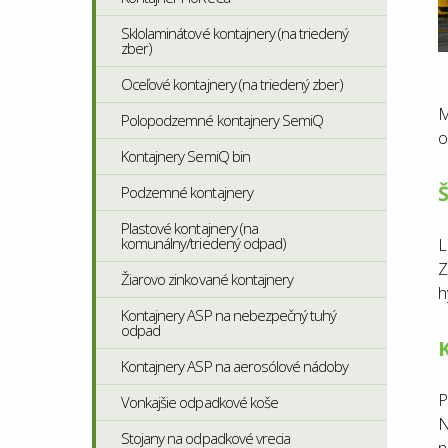
Sklolaminátové kontajnery (na triedený
zber)
Oceľové kontajnery (na triedený zber)
M
Polopodzemné kontajnery SemiQ
o
Kontajnery SemiQ bin
Š
Podzemné kontajnery
Plastové kontajnery (na
komunálny/triedený odpad)
L
Z
Žiarovo zinkované kontajnery
h
Kontajnery ASP na nebezpečný tuhý
odpad
K
Kontajnery ASP na aerosólové nádoby
P
Vonkajšie odpadkové koše
N
Stojany na odpadkové vrecia