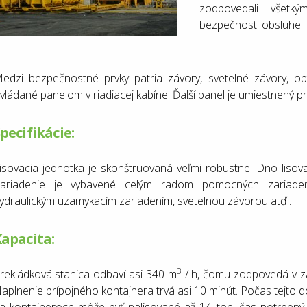
zodpovedali všetk
bezpečnosti obsluhe.
edzi bezpečnostné prvky patria závory, svetelné závory, opt
vládané panelom v riadiacej kabíne. Ďalší panel je umiestnený pri
pecifikácie:
isovacia jednotka je skonštruovaná veľmi robustne. Dno lisov
ariadenie je vybavené celým radom pomocných zariadení,
ydraulickým uzamykacím zariadením, svetelnou závorou ​​atď..
apacita:
3
rekládková stanica odbaví asi 340 m
/ h, čomu zodpovedá v záv
aplnenie prípojného kontajnera trvá asi 10 minút. Počas tejto 