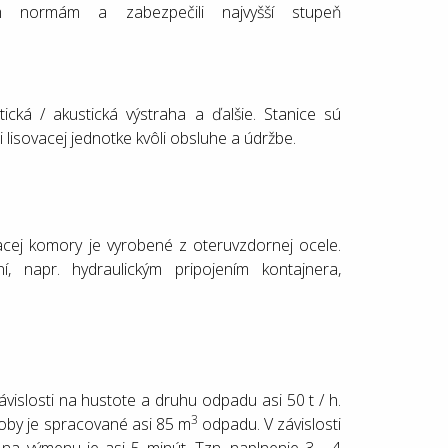
ým normám a zabezpečili najvyšší stupeň
ická / akustická výstraha a ďalšie. Stanice sú
 lisovacej jednotke kvôli obsluhe a údržbe.
acej komory je vyrobené z oteruvzdornej ocele.
 napr. hydraulickým pripojením kontajnera,
islosti na hustote a druhu odpadu asi 50 t / h.
3
doby je spracované asi 85 m
odpadu. V závislosti