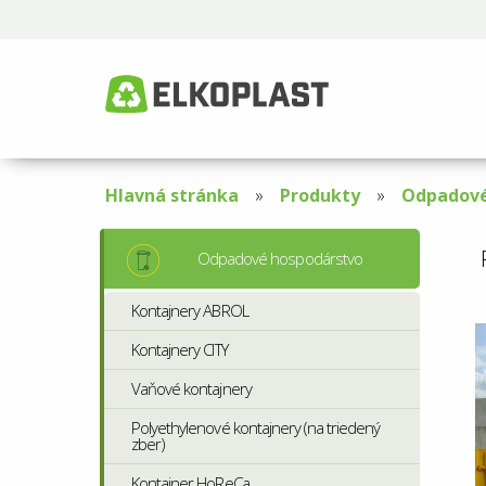
Hlavná stránka
Produkty
Odpadové
Odpadové hospodárstvo
Kontajnery ABROL
Kontajnery CITY
Vaňové kontajnery
Polyethylenové kontajnery (na triedený
zber)
Kontajner HoReCa