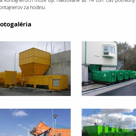
a kontajneroch môže byť nalisované až 14 ton. čas potrebný 
ontajnerov za hodinu.
otogaléria