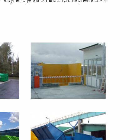
na výmenu je asi 5 minút. Tzn. naplnenie 3 - 4